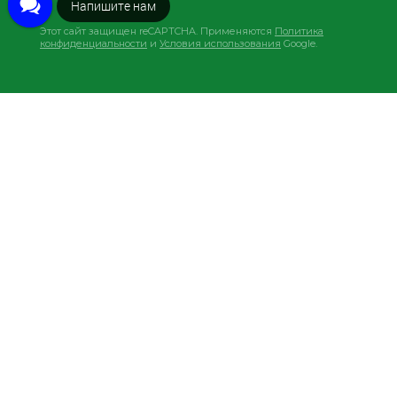
Закажите звонок
Этот сайт защищен reCAPTCHA. Применяются
Политика
конфиденциальности
и
Условия использования
Google.