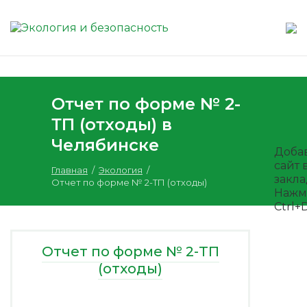
Отчет по форме № 2-
ТП (отходы) в
Челябинске
Доба
сайт 
Главная
/
Экология
/
закл
Отчет по форме № 2-ТП (отходы)
Нажм
Ctrl+
Отчет по форме № 2-ТП
(отходы)